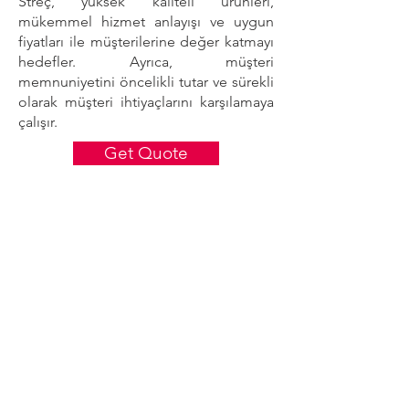
Streç, yüksek kaliteli ürünleri,
mükemmel hizmet anlayışı ve uygun
fiyatları ile müşterilerine değer katmayı
hedefler. Ayrıca, müşteri
memnuniyetini öncelikli tutar ve sürekli
olarak müşteri ihtiyaçlarını karşılamaya
çalışır.
Get Quote
VISIT US
Head Office: Yakuplu Mah. Hurriyet Bulvari
Skyport Residence No:1 D:64
Beylikduzu/Istanbul
Factory-1: Beysan Sanayi Sitesi Baris Cad.
No:5 Beylikduzu/Istanbul
Factory-2: Emko Industrial Site C-6 Block No:2
Eskisehir
Phone (Click'n'Call):
+90 212 MARMARA / 627 62 72