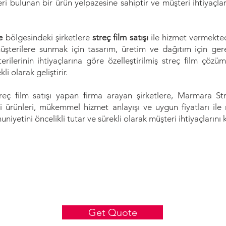
leri bulunan bir ürün yelpazesine sahiptir ve müşteri ihtiyaçlar
ce
bölgesindeki şirketlere
streç film satışı
ile hizmet vermekte
i müşterilere sunmak için tasarım, üretim ve dağıtım için g
erilerinin ihtiyaçlarına göre özelleştirilmiş streç film çöz
li olarak geliştirir.
eç film satışı yapan firma arayan şirketlere, Marmara Streç
i ürünleri, mükemmel hizmet anlayışı ve uygun fiyatları ile
iyetini öncelikli tutar ve sürekli olarak müşteri ihtiyaçlarını k
Get Quote