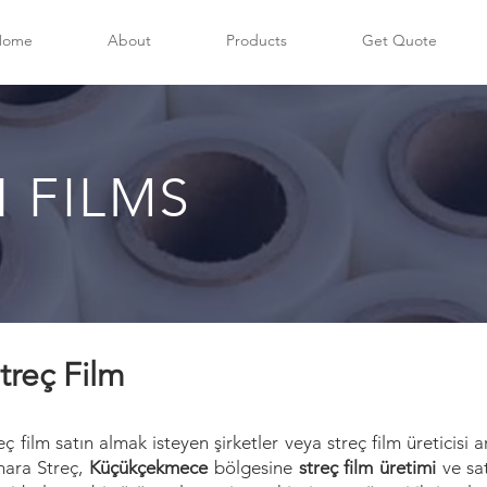
Home
About
Products
Get Quote
 FILMS
treç Film
ç film satın almak isteyen şirketler veya streç film üreticisi 
mara Streç,
Küçükçekmece
bölgesine
streç film üretimi
ve sa