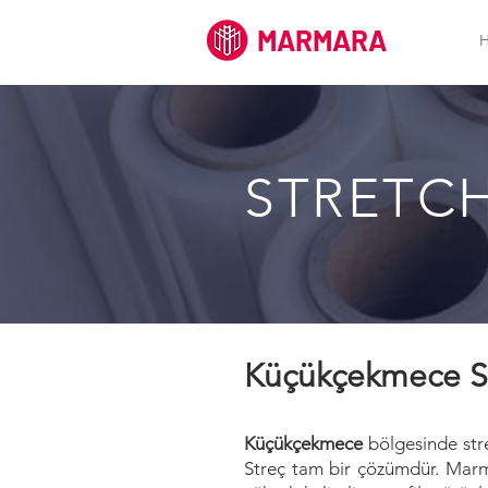
MARMARA
STRETCH
Küçükçekmece S
Küçükçekmece
bölgesinde stre
Streç tam bir çözümdür. Mar