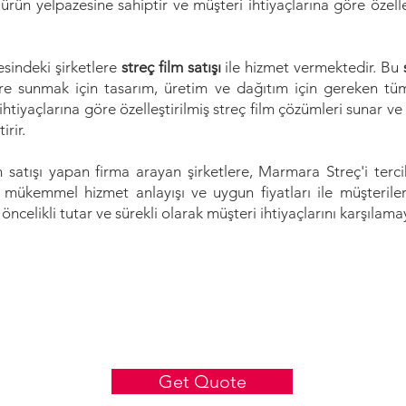
rün yelpazesine sahiptir ve müşteri ihtiyaçlarına göre özelle
sindeki şirketlere
streç film satışı
ile hizmet vermektedir. Bu
lere sunmak için tasarım, üretim ve dağıtım için gereken tüm
ihtiyaçlarına göre özelleştirilmiş streç film çözümleri sunar 
irir.
m satışı yapan firma arayan şirketlere, Marmara Streç'i terc
ri, mükemmel hizmet anlayışı ve uygun fiyatları ile müşteril
celikli tutar ve sürekli olarak müşteri ihtiyaçlarını karşılamaya
Get Quote