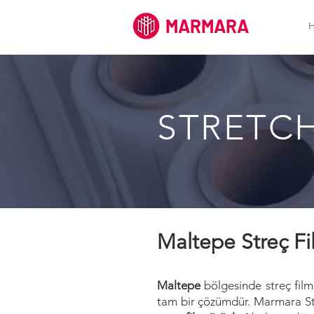
MARMARA
STRETCH
Maltepe Streç F
Maltepe
bölgesinde streç film
tam bir çözümdür. Marmara S