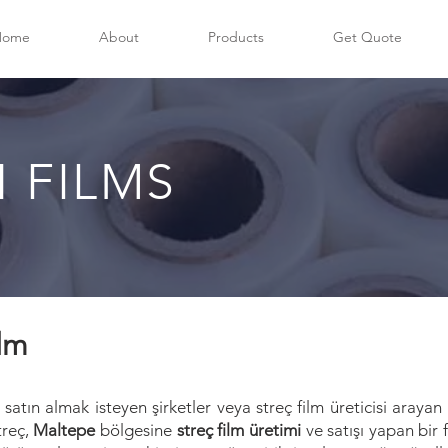
Home
About
Products
Get Quote
 FILMS
ilm
 satın almak isteyen şirketler veya streç film üreticisi arayan
treç,
Maltepe
bölgesine
streç film üretimi
ve satışı yapan bir f